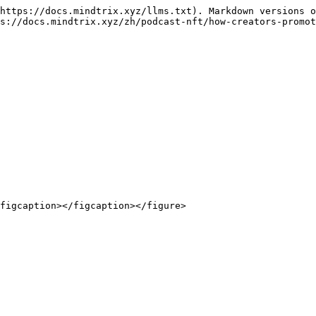
https://docs.mindtrix.xyz/llms.txt). Markdown versions o
s://docs.mindtrix.xyz/zh/podcast-nft/how-creators-promot